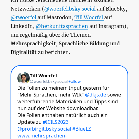
Ich nutze verschiedene Kanäle in sozialen
Netzwerken (
@woerfel.bsky.social
auf BlueSky,
@twoerfel
auf Mastodon,
Till Woerfel
auf
LinkedIn,
@herkunftssprachen
auf Instagram),
um regelmäßig über die Themen
Mehrsprachigkeit
,
Sprachliche Bildung
und
Digitalität
zu berichten.