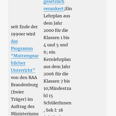
gesetzlich
verankert
;Ein
Lehrplan aus
dem Jahr
seit Ende der
2000 für die
1990er wird
Klassen 1 bis
das
4 und 5 und
Programm
6; ein
“Muttersprac
Kernlehrplan
hlicher
aus dem Jahr
Unterricht”
2006 für die
von den RAA
Klassen 7 bis
Brandenburg
10;Mindestza
(freier
hl 15
Träger) im
SchülerInnen
Auftrag des
, Sek I: 18
Ministeriums