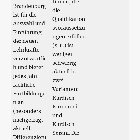
finden, die
Brandenburg
die
ist für die
Qualifikation
Auswahl und
svoraussetzu
Einführung
ngen erfüllen
der neuen
(s. u.) ist
Lehrkräfte
weniger
verantwortlic
schwierig;
h und bietet
aktuell in
jedes Jahr
zwei
fachliche
Varianten:
Fortbildunge
Kurdisch-
n an
Kurmanci
(besonders
und
nachgefragt
Kurdisch-
aktuell:
Sorani. Die
Differenzieru