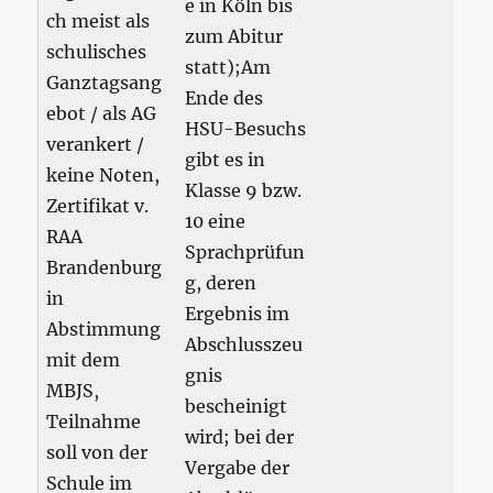
e in Köln bis
ch meist als
zum Abitur
schulisches
statt);Am
Ganztagsang
Ende des
ebot / als AG
HSU-Besuchs
verankert /
gibt es in
keine Noten,
Klasse 9 bzw.
Zertifikat v.
10 eine
RAA
Sprachprüfun
Brandenburg
g, deren
in
Ergebnis im
Abstimmung
Abschlusszeu
mit dem
gnis
MBJS,
bescheinigt
Teilnahme
wird; bei der
soll von der
Vergabe der
Schule im