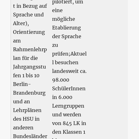
pilotiert, um
t in Bezug auf
eine
Sprache und
mögliche
Alter),
Etablierung
Orientierung
der Sprache
am
zu
Rahmenlehrp
prüfen;Aktuel
lan für die
l besuchen
Jahrgangsstu
landesweit ca.
fen 1 bis 10
98.000
Berlin-
SchülerInnen
Brandenburg
in 6.000
und an
Lerngruppen
Lehrplänen
und werden
des HSU in
von 845 LK in
anderen
den Klassen 1
Bundesländer