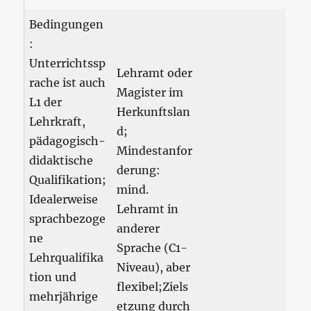
Bedingungen
:
Unterrichtssp
Lehramt oder
rache ist auch
Magister im
L1 der
Herkunftslan
Lehrkraft,
d;
pädagogisch-
Mindestanfor
didaktische
derung:
Qualifikation;
mind.
Idealerweise
Lehramt in
sprachbezoge
anderer
ne
Sprache (C1-
Lehrqualifika
Niveau), aber
tion und
flexibel;Ziels
mehrjährige
etzung durch