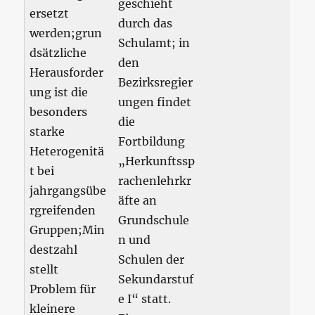
geschieht
ersetzt
durch das
werden;grun
Schulamt; in
dsätzliche
den
Herausforder
Bezirksregier
ung ist die
ungen findet
besonders
die
starke
Fortbildung
Heterogenitä
„Herkunftssp
t bei
rachenlehrkr
jahrgangsübe
äfte an
rgreifenden
Grundschule
Gruppen;Min
n und
destzahl
Schulen der
stellt
Sekundarstuf
Problem für
e I“ statt.
kleinere