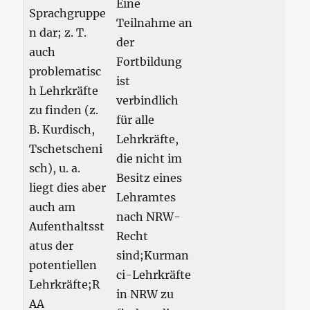
Eine
Sprachgruppe
Teilnahme an
n dar; z. T.
der
auch
Fortbildung
problematisc
ist
h Lehrkräfte
verbindlich
zu finden (z.
für alle
B. Kurdisch,
Lehrkräfte,
Tschetscheni
die nicht im
sch), u. a.
Besitz eines
liegt dies aber
Lehramtes
auch am
nach NRW-
Aufenthaltsst
Recht
atus der
sind;Kurman
potentiellen
ci-Lehrkräfte
Lehrkräfte;R
in NRW zu
AA