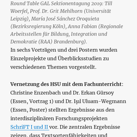
Round Table GAL Sektionentagung 2019: Till
Woerfel, Prof. Dr. Grit Mehlhorn (Universität
Leipzig), María José Sánchez Oroquieta
(Bezirksregierung Köln), Anna Fabian (Regionale
Arbeitsstellen für Bildung, Integration und
Demokratie (RAA) Brandenburg).
In sechs Vorträgen und drei Postern wurden
Einzelprojekte und Überblicksstudien zu
verschiedenen Themen vorgestellt.
Vernetzung des HSU mit dem Fachunterricht
:
Christine Enzenbach und Dr. Erkan Gürsoy
(Essen, Vortrag 1) und Dr. Işıl Ulu
am-Wegmann
(Essen, Poster) stellten Ergebnisse aus den
interdisziplinären Forschungsprojekten
SchriFT I und II
vor. Die zentralen Ergebnisse
zeigen, dass Textsortenfähigkeiten und