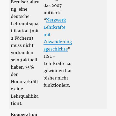
Berufserfahru
das 2007
ng, eine
initiierte
deutsche
“
Netzwerk
Lehramtsqual
Lehrkräfte
ifikation (mit
mit
2 Fächern)
Zuwanderung
muss nicht
sgeschichte
”
vorhanden
HSU-
sein;(aktuell
Lehrkräfte zu
haben 75%
gewinnen hat
der
bisher nicht
Honorarkräft
funktioniert.
e eine
Lehrqualifika
tion).
Kooperation