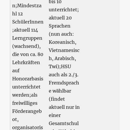
bis 10
n;Mindestza
unterrichtet;
hl 12
aktuell 20
SchülerInnen
Sprachen
;aktuell 114
(nun auch:
Lerngruppen
Koreanisch,
(wachsend),
Vietnamesisc
die von ca. 80
h, Arabisch,
Lehrkräften
Twi);HSU
auf
auch als 2./3.
Honorarbasis
Fremdsprach
unterrichtet
e wählbar
werden;als
(findet
freiwilliges
aktuell nur in
Förderangeb
einer
ot,
Gesamtschul
organisatoris