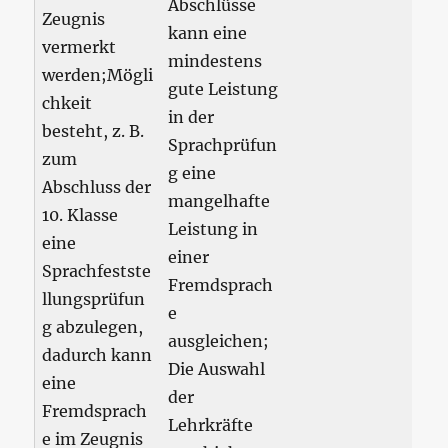
Abschlüsse
Zeugnis
kann eine
vermerkt
mindestens
werden;Mögli
gute Leistung
chkeit
in der
besteht, z. B.
Sprachprüfun
zum
g eine
Abschluss der
mangelhafte
10. Klasse
Leistung in
eine
einer
Sprachfestste
Fremdsprach
llungsprüfun
e
g abzulegen,
ausgleichen;
dadurch kann
Die Auswahl
eine
der
Fremdsprach
Lehrkräfte
e im Zeugnis