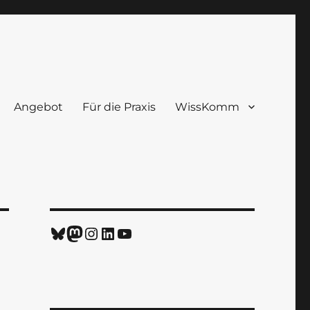
Angebot
Für die Praxis
WissKomm
Bluesky
Mastodon
Instagram
LinkedIn
YouTube