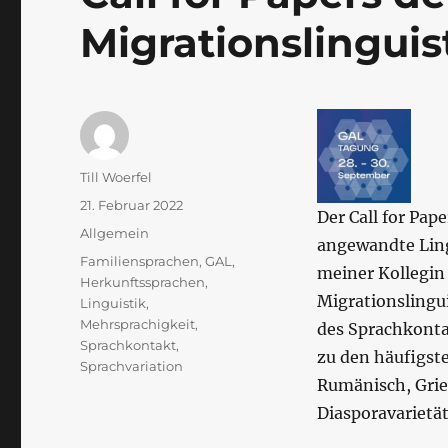
Migrationslingu
Autor
Till Woerfel
Veröffentlicht
21. Februar 2022
Der Call for Pap
am
Kategorien
Allgemein
angewandte Ling
Schlagwörter
Familiensprachen
,
GAL
,
meiner Kollegin P
Herkunftssprachen
,
Migrationslingu
Linguistik
,
Mehrsprachigkeit
,
des Sprachkonta
Sprachkontakt
,
zu den häufigste
Sprachvariation
Rumänisch, Grie
Diasporavarietä